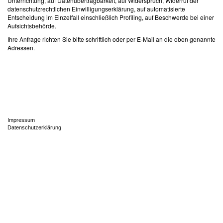
Unterrichtung, auf Datenübertragbarkeit, auf Widerspruch, Widerruf der
datenschutzrechtlichen Einwilligungserklärung, auf automatisierte
Entscheidung im Einzelfall einschließlich Profiling, auf Beschwerde bei einer
Aufsichtsbehörde.
Ihre Anfrage richten Sie bitte schriftlich oder per E-Mail an die oben genannte
Adressen.
Seitenübersicht
Footer
im
Impressum
Seiten-
Datenschutzerklärung
Footer